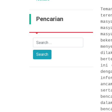
Tem
ter
Pencarian
masy
masy
masy
bek
meny
dila
bert
ini 
den
info
anca
sert
benc
dala
benc