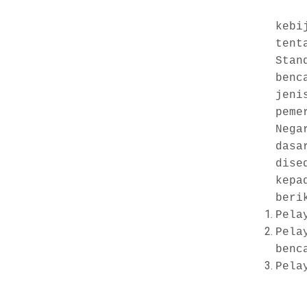
kebi
tent
Stan
benc
jeni
peme
Nega
das
dise
kepa
beri
Pela
Pela
benc
Pela