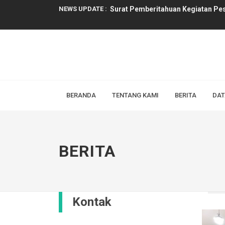
NEWS UPDATE :
Surat Pemberitahuan Kegiatan Pe
Info Kejuaraan ...
Info Kejuaraan ...
Info Kejuaraan ...
Info Kejuaraan ...
BERANDA
TENTANG KAMI
BERITA
DAT
Info Kejuaraan ...
Info Kejuaraan ...
BERITA
Bimbingan Teknis Projek Penguata
Upacara Bendera Memperingati Har
SMP Negeri 1 Temanggung Menjadi
Kontak