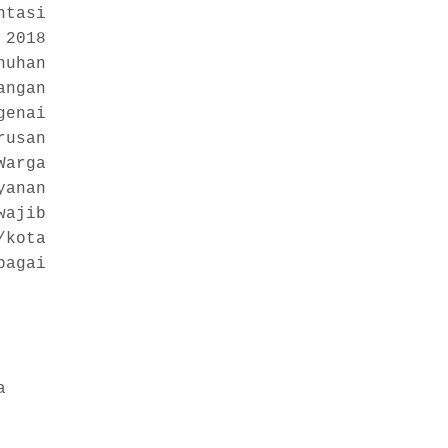
ntasi
 2018
nuhan
angan
genai
rusan
Warga
yanan
ajib
/kota
bagai
a