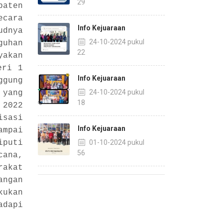
14:29
paten
ecara
Info Kejuaraan
dnya
24-10-2024 pukul
guhan
14:22
yakan
eri 1
Info Kejuaraan
gung
24-10-2024 pukul
 yang
14:18
 2022
isasi
Info Kejuaraan
ampai
iputi
01-10-2024 pukul
13:56
cana,
rakat
angan
kukan
adapi