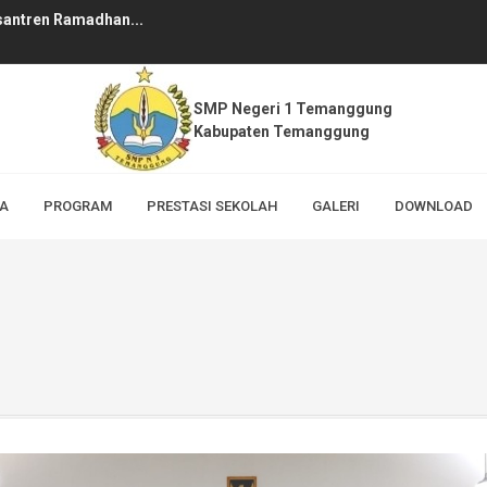
santren Ramadhan...
SMP Negeri 1 Temanggung
Kabupaten Temanggung
A
PROGRAM
PRESTASI SEKOLAH
GALERI
DOWNLOAD
n Pelajar Pancasila Tema Ke...
i Pahlawan ...
 Juara 1 Pertandingan Bola Vo...