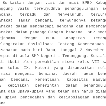
Berkaitan dengan visi dan misi BPBD Kabu
anggung yaitu
terwujudnya penanggulangan s
encana, terpadu dan menyeluruh
, terwuju
arakat sadar bencana
, terwujudnya ketang
arakat dalam menghadapi bencana dan memberda
arakat dalam penanggulangan bencana. SMP Neg
erjasama dengan BPBD Kabupaten Temang
elengarakan Sosialisasi Tentang Kebencanaan
ksanakan pada hari Rabu, tanggal 2 November
empat di aula SMP Negeri 1 Temanggung. Sosial
di ikuti oleh perwakilan siswa kelas VII s
gan kelas IX.
Materi yang disampaikan mel
rmasi mengenai bencana, daerah rawan ben
man bencana, kerentanan, kapasitas masya
a kebijakan pemerintah dalam penanggul
ana dan upaya-upaya yang telah dan harus dila
m upaya pencegahan dan kesiapsiagaan mengh
ana.