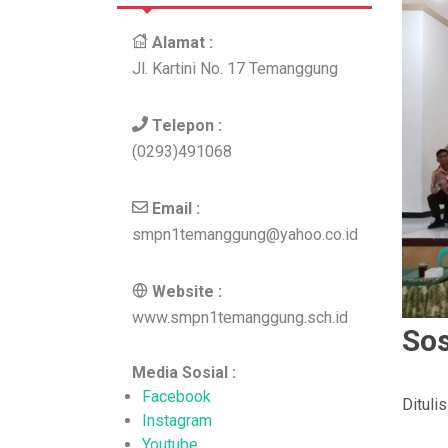
Alamat :
Jl. Kartini No. 17 Temanggung
Telepon :
(0293)491068
Email :
smpn1temanggung@yahoo.co.id
Website :
www.smpn1temanggung.sch.id
Sos
Media Sosial :
Facebook
Dituli
Instagram
Youtube